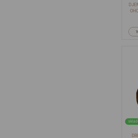
DJE
OHO
HRU
sklad
DR