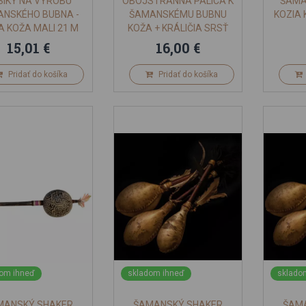
SIKY NA VÝROBU
OBOJSTRANNÁ PALICA K
ŠAMA
NSKÉHO BUBNA -
ŠAMANSKÉMU BUBNU
KOZIA
A KOŽA MALI 21 M
KOŽA + KRÁLIČIA SRSŤ
15,01 €
16,00 €
Pridať do košíka
Pridať do košíka
om ihneď
skladom ihneď
sklado
MANSKÝ SHAKER
ŠAMANSKÝ SHAKER
ŠAM