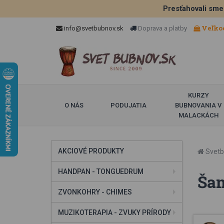
Presťahovali sme
Veľko
info@svetbubnov.sk
Doprava a platby
KURZY
O NÁS
PODUJATIA
BUBNOVANIA V
MALACKÁCH
AKCIOVÉ PRODUKTY
Svetb
HANDPAN - TONGUEDRUM
Šam
ZVONKOHRY - CHIMES
MUZIKOTERAPIA - ZVUKY PRÍRODY