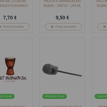
RKA NA ZDOBENIE
PALICA K ŠAMANSKÉMU
PALIC
ANSKÝCH BUBNOV
BUBNU - DREVO - LÁTKA
BUBNU
7,70 €
9,50 €
Pridať do košíka
Pridať do košíka
om ihneď
skladom ihneď
sklado