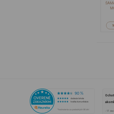
ŠAMA
M
Ochot
akomk
- 17. d