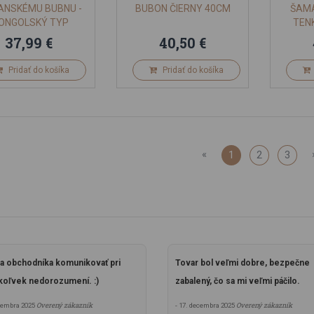
NSKÉMU BUBNU -
BUBON ČIERNY 40CM
ŠAMA
ONGOLSKÝ TYP
TENK
37,99 €
40,50 €
Pridať do košíka
Pridať do košíka
«
1
2
3
a obchodníka komunikovať pri
Tovar bol veľmi dobre, bezpečne
oľvek nedorozumení. :)
zabalený, čo sa mi veľmi páčilo.
Overený zákazník
Overený zákazník
ecembra 2025
- 17. decembra 2025