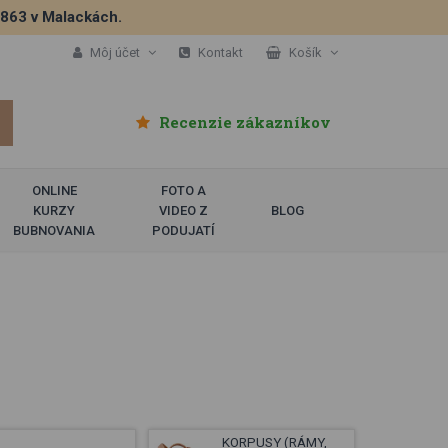
5863 v Malackách.
Môj účet
Kontakt
Košík
Recenzie zákazníkov
ONLINE
FOTO A
KURZY
VIDEO Z
BLOG
BUBNOVANIA
PODUJATÍ
KORPUSY (RÁMY,