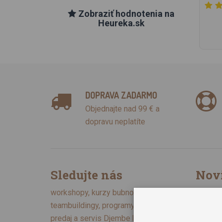
Zobraziť hodnotenia na
Heureka.sk
DOPRAVA ZADARMO
Objednajte nad 99 € a
dopravu neplatíte
Sledujte nás
Nov
Chcem 
workshopy, kurzy bubnovania,
Zásady 
teambuildingy, programy pre školy,
predaj a servis Djembe bubnov,