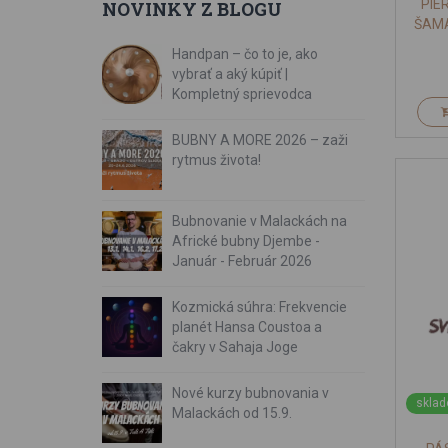
PIE
NOVINKY Z BLOGU
ŠAM
Handpan – čo to je, ako
vybrať a aký kúpiť |
Kompletný sprievodca
BUBNY A MORE 2026 – zaži
rytmus života!
Bubnovanie v Malackách na
Africké bubny Djembe -
Január - Február 2026
Kozmická súhra: Frekvencie
planét Hansa Coustoa a
čakry v Sahaja Joge
Nové kurzy bubnovania v
sklad
Malackách od 15.9.