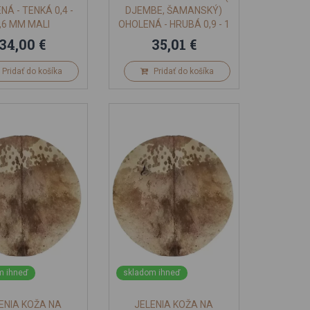
NÁ - TENKÁ 0,4 -
DJEMBE, ŠAMANSKÝ)
,6 MM MALI
OHOLENÁ - HRUBÁ 0,9 - 1
MM MALI
34,00 €
35,01 €
Pridať do košíka
Pridať do košíka
m ihneď
skladom ihneď
ENIA KOŽA NA
JELENIA KOŽA NA