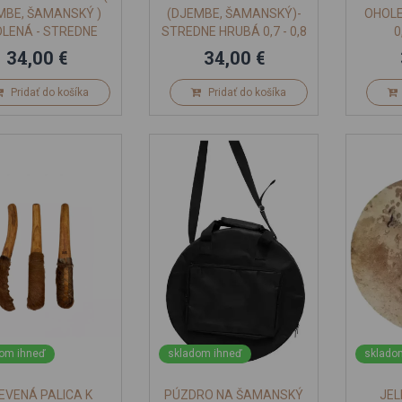
MBE, ŠAMANSKÝ )
(DJEMBE, ŠAMANSKÝ)-
OHOLE
LENÁ - STREDNE
STREDNE HRUBÁ 0,7 - 0,8
0
BÁ 0,7 - 0,8 MM
MM MALI
34,00 €
34,00 €
Pridať do košíka
Pridať do košíka
om ihneď
skladom ihneď
sklado
EVENÁ PALICA K
PÚZDRO NA ŠAMANSKÝ
JEL