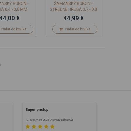
NSKÝ BUBON -
ŠAMANSKÝ BUBON -
Á 0,4 - 0,6 MM
STREDNE HRUBÁ 0,7 - 0,8
OHOLENÁ
MM OHOLENÁ 64-65 CM
44,00 €
44,99 €
Pridať do košíka
Pridať do košíka
»
Super prístup
Overený zákazník
- 7. decembra 2025