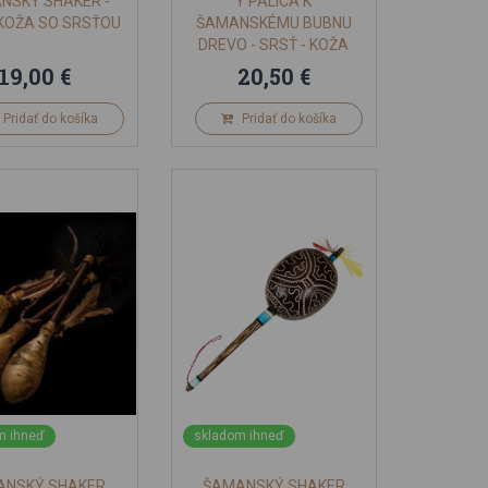
NSKÝ SHAKER -
Y PALICA K
 KOŽA SO SRSŤOU
ŠAMANSKÉMU BUBNU
DREVO - SRSŤ - KOŽA
19,00 €
20,50 €
Pridať do košíka
Pridať do košíka
m ihneď
skladom ihneď
ANSKÝ SHAKER
ŠAMANSKÝ SHAKER