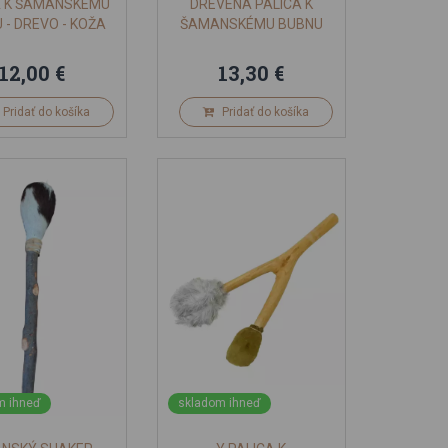
A K ŠAMANSKÉMU
DREVENÁ PALICA K
 - DREVO - KOŽA
ŠAMANSKÉMU BUBNU
12,00 €
13,30 €
Pridať do košíka
Pridať do košíka
m ihneď
skladom ihneď