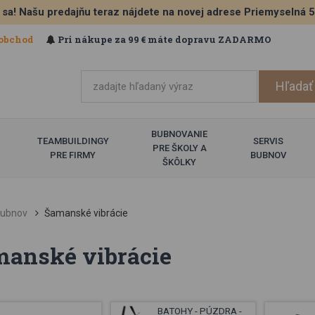
 sa! Našu predajňu teraz nájdete na novej adrese Priemyselná 
obchod
Pri nákupe za 99 € máte dopravu ZADARMO
BUBNOVANIE
TEAMBUILDINGY
SERVIS
PRE ŠKOLY A
PRE FIRMY
BUBNOV
ŠKÔLKY
ubnov
Šamanské vibrácie
anské vibrácie
BATOHY - PÚZDRA -