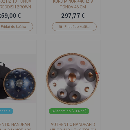
432 HZ 10 TÓNOV
KURD MINOR 440HZ 9
 REDDISH BROWN
TÓNOV 46 CM
259,00 €
297,77 €
Pridať do košíka
Pridať do košíka
ednanie
Skladom do (7-14 dní)
ENTIC HANDPAN
AUTHENTIC HANDPAN D