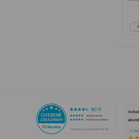
Ochot
akomk
- 17. d