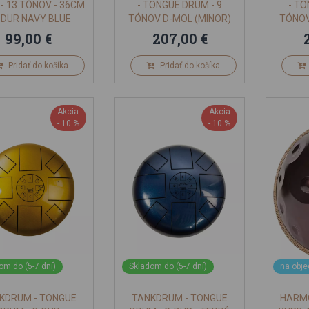
- 13 TÓNOV - 36CM
- TONGUE DRUM - 9
- TO
C-DUR NAVY BLUE
TÓNOV D-MOL (MINOR)
TÓNOV
ČIERNY
99,00 €
207,00 €
Pridať do košíka
Pridať do košíka
Akcia
Akcia
- 10 %
- 10 %
om do (5-7 dní)
Skladom do (5-7 dní)
na obj
KDRUM - TONGUE
TANKDRUM - TONGUE
HARM