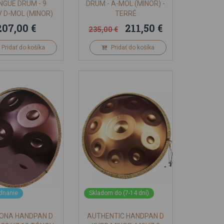
NGUE DRUM - 9
DRUM - A-MOL (MINOR) -
 D-MOL (MINOR)
TERRÉ
ŠEDÝ
207,00 €
211,50 €
235,00 €
Pridať do košíka
Pridať do košíka
ednanie
Skladom do (7-14 dní)
ONA HANDPAN D
AUTHENTIC HANDPAN D