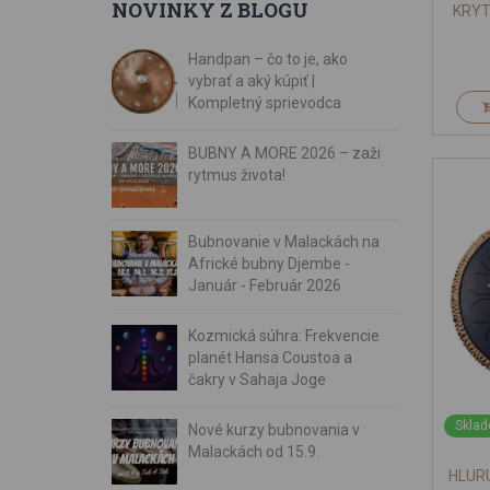
NOVINKY Z BLOGU
KRYT
Handpan – čo to je, ako
vybrať a aký kúpiť |
Kompletný sprievodca
BUBNY A MORE 2026 – zaži
rytmus života!
Bubnovanie v Malackách na
Africké bubny Djembe -
Január - Február 2026
Kozmická súhra: Frekvencie
planét Hansa Coustoa a
čakry v Sahaja Joge
Sklad
Nové kurzy bubnovania v
Malackách od 15.9.
HLUR