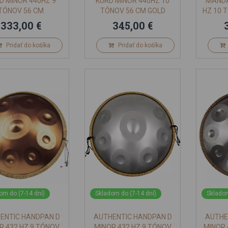
D MINOR 440HZ 9
KURD MINOR 440HZ 10
MANDA
TÓNOV 56 CM
TÓNOV 56 CM GOLD
HZ 10 
333,00 €
345,00 €
Pridať do košíka
Pridať do košíka
om do (7-14 dní)
Skladom do (7-14 dní)
Skladom
ENTIC HANDPAN D
AUTHENTIC HANDPAN D
AUTHE
R 432 HZ 9 TÓNOV
MINOR 432 HZ 9 TÓNOV
MINOR 