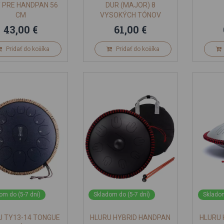
 PRE HANDPAN 56
DUR (MAJOR) 8
CM
VYSOKÝCH TÓNOV
ČIERNY
43,00 €
61,00 €
Pridať do košíka
Pridať do košíka
om do (5-7 dní)
Skladom do (5-7 dní)
Skladom
U TY13-14 TONGUE
HLURU HYBRID HANDPAN
HLURU 