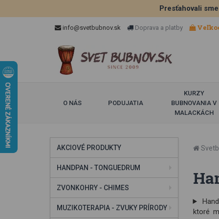
Presťahovali sme
Veľko
info@svetbubnov.sk
Doprava a platby
KURZY
O NÁS
PODUJATIA
BUBNOVANIA V
MALACKÁCH
AKCIOVÉ PRODUKTY
Svetb
HANDPAN - TONGUEDRUM
Ha
ZVONKOHRY - CHIMES
Handp
MUZIKOTERAPIA - ZVUKY PRÍRODY
ktoré m