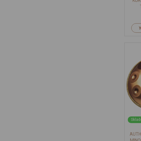
KUR
Sklad
AUTH
MINO