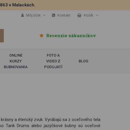
5863 v Malackách.
Môj účet
Kontakt
Košík
Recenzie zákazníkov
ONLINE
FOTO A
KURZY
VIDEO Z
BLOG
BUBNOVANIA
PODUJATÍ
ásny a éterický zvuk. Vyrábajú sa z oceľového tela
ako Tank Drums alebo jazýčkové bubny sú oceľové