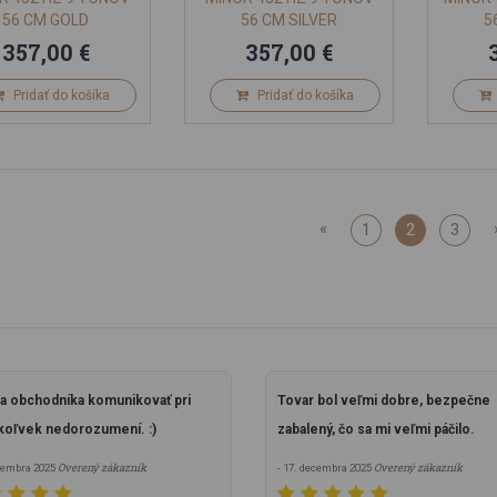
56 CM GOLD
56 CM SILVER
5
357,00 €
357,00 €
Pridať do košíka
Pridať do košíka
«
1
2
3
a obchodníka komunikovať pri
Tovar bol veľmi dobre, bezpečne
oľvek nedorozumení. :)
zabalený, čo sa mi veľmi páčilo.
Overený zákazník
Overený zákazník
ecembra 2025
- 17. decembra 2025