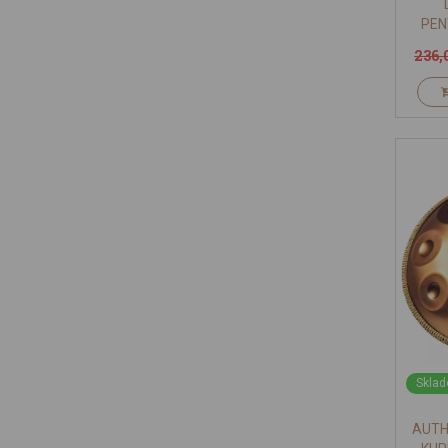
PEN
236,
Sklad
AUTH