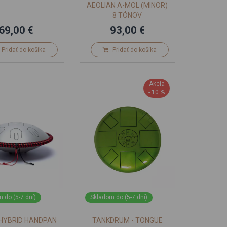
AEOLIAN A-MOL (MINOR)
8 TÓNOV
69,00 €
93,00 €
Pridať do košíka
Pridať do košíka
Akcia
- 10 %
 do (5-7 dní)
Skladom do (5-7 dní)
HYBRID HANDPAN
TANKDRUM - TONGUE