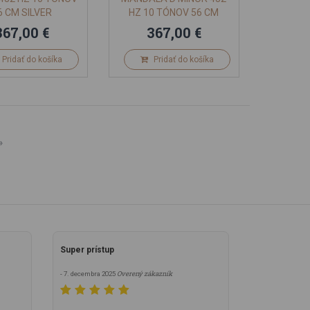
6 CM SILVER
HZ 10 TÓNOV 56 CM
SILVER
367,00 €
367,00 €
Pridať do košíka
Pridať do košíka
»
Super prístup
Overený zákazník
- 7. decembra 2025