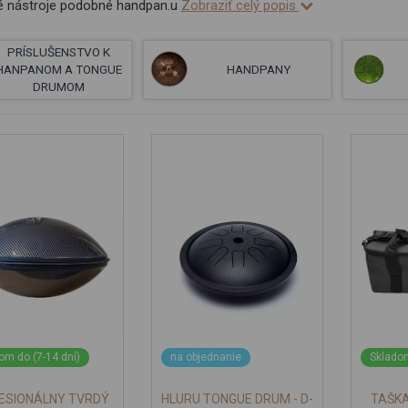
 nástroje podobné handpan.u
Zobraziť celý popis
PRÍSLUŠENSTVO K
HANPANOM A TONGUE
HANDPANY
DRUMOM
om do (7-14 dní)
na objednanie
Skladom
ESIONÁLNY TVRDÝ
HLURU TONGUE DRUM - D-
TAŠK