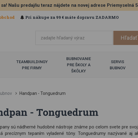
 sa! Našu predajňu teraz nájdete na novej adrese Priemyselná 
obchod
Pri nákupe za 99 € máte dopravu ZADARMO
BUBNOVANIE
TEAMBUILDINGY
SERVIS
PRE ŠKOLY A
PRE FIRMY
BUBNOV
ŠKÔLKY
ubnov
Handpan - Tonguedrum
ndpan - Tonguedrum
any sú nádherné hudobné nástroje známe po celom svete pre svoj kr
á precíznym tepaním vyladené tóny. Tonguedrumy nazývané aj 