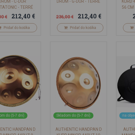
DRUM - C-DUR
DRUM - G-DUR - TERRÉ
KURD 
TATONIC - TERRÉ
56 CM
212,40 €
212,40 €
00 €
236,00 €
Pridať do košíka
Pridať do košíka
om do (5-7 dní)
Skladom do (5-7 dní)
na obj
ENTIC HANDPAN D
AUTHENTIC HANDPAN D
AUTH