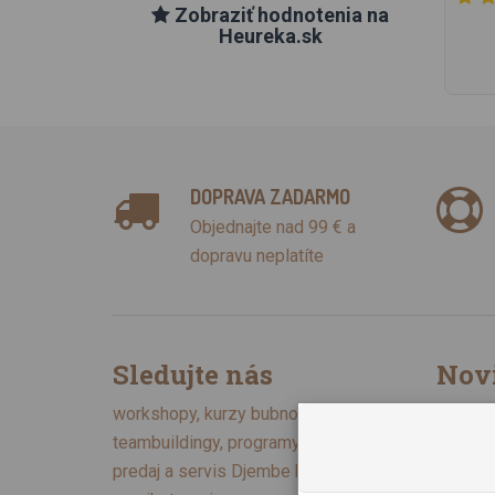
Zobraziť hodnotenia na
Heureka.sk
DOPRAVA ZADARMO
Objednajte nad 99 € a
dopravu neplatíte
Sledujte nás
Nov
Chcem 
workshopy, kurzy bubnovania,
Zásady 
teambuildingy, programy pre školy,
predaj a servis Djembe bubnov,