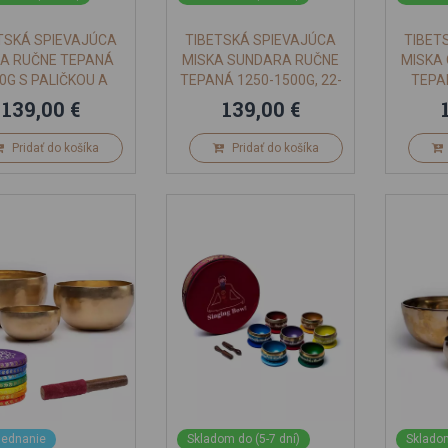
TSKÁ SPIEVAJÚCA
TIBETSKÁ SPIEVAJÚCA
TIBET
KA RUČNE TEPANÁ
MISKA SUNDARA RUČNE
MISKA
0G S PALIČKOU A
TEPANÁ 1250-1500G, 22-
TEPA
PODLOŽKOU
24CM
139,00 €
139,00 €
Pridať do košíka
Pridať do košíka
jednanie
Skladom do (5-7 dní)
Skladom