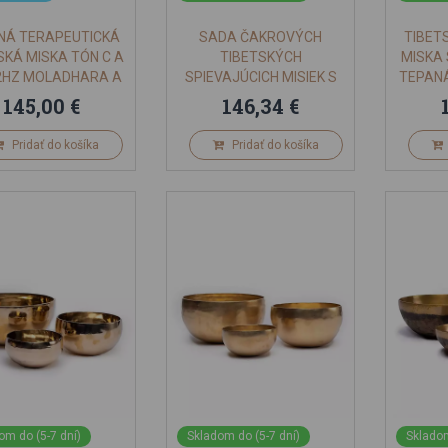
NÁ TERAPEUTICKÁ
SADA ČAKROVÝCH
TIBET
SKÁ MISKA TÓN C A
TIBETSKÝCH
MISKA
32HZ MOLADHARA A
SPIEVAJÚCICH MISIEK S
TEPANÁ
SRÁRA 900-1000G
TAŠKOU
145,00 €
146,34 €
T RUČNE TEPANÁ
Pridať do košíka
Pridať do košíka
om do (5-7 dní)
Skladom do (5-7 dní)
Skladom