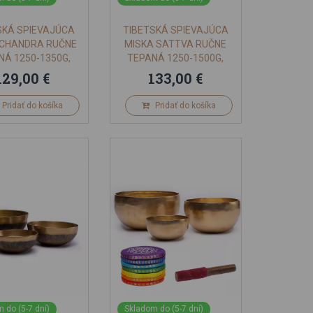
SKÁ SPIEVAJÚCA
TIBETSKÁ SPIEVAJÚCA
 CHANDRA RUČNE
MISKA SATTVA RUČNE
NÁ 1250-1350G,
TEPANÁ 1250-1500G,
21CM
21CM
129,00 €
133,00 €
Pridať do košíka
Pridať do košíka
 do (5-7 dní)
Skladom do (5-7 dní)