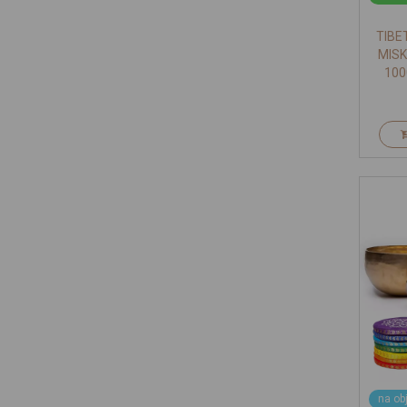
TIBE
MIS
100
na ob