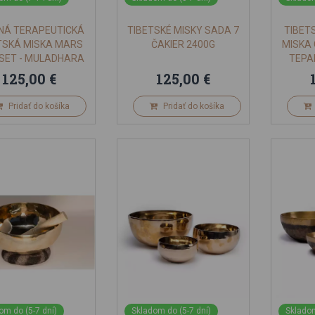
NÁ TERAPEUTICKÁ
TIBETSKÉ MISKY SADA 7
TIBET
TSKÁ MISKA MARS
ČAKIER 2400G
MISKA
 SET - MULADHARA
TEPA
ČAKRA
125,00 €
125,00 €
Pridať do košíka
Pridať do košíka
om do (5-7 dní)
Skladom do (5-7 dní)
Skladom