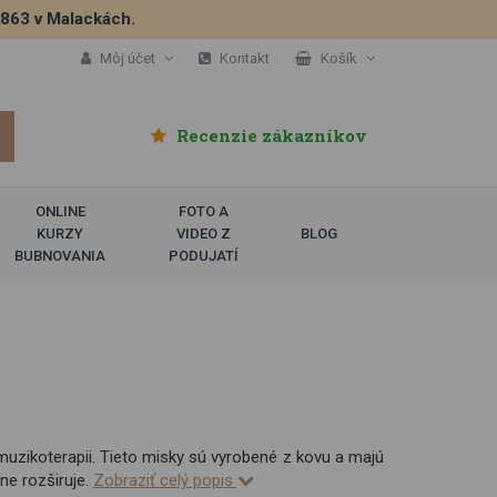
5863 v Malackách.
Môj účet
Kontakt
Košík
Recenzie zákazníkov
ONLINE
FOTO A
KURZY
VIDEO Z
BLOG
BUBNOVANIA
PODUJATÍ
 muzikoterapii. Tieto misky sú vyrobené z kovu a majú
ne rozširuje.
Zobraziť celý popis