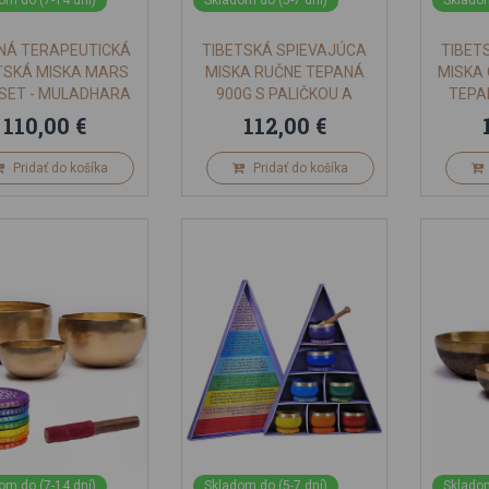
om do (7-14 dní)
Skladom do (5-7 dní)
Skladom
NÁ TERAPEUTICKÁ
TIBETSKÁ SPIEVAJÚCA
TIBET
TSKÁ MISKA MARS
MISKA RUČNE TEPANÁ
MISKA
 SET - MULADHARA
900G S PALIČKOU A
TEPA
ČAKRA
PODLOŽKOU INDIA
110,00 €
112,00 €
Pridať do košíka
Pridať do košíka
om do (7-14 dní)
Skladom do (5-7 dní)
Skladom