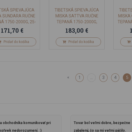
TSKÁ SPIEVAJÚCA
TIBETSKÁ SPIEVAJÚCA
TIBET
A SUNDARA RUČNE
MISKA SATTVA RUČNE
MISKA
Á 1750-2000G, 25-
TEPANÁ 1750-2000G,
TEPANÁ
27CM
25CM
171,70 €
183,00 €
Pridať do košíka
Pridať do košíka
«
1
...
3
4
5
a obchodníka komunikovať pri
Tovar bol veľmi dobre, bezpečne
oľvek nedorozumení. :)
zabalený, čo sa mi veľmi páčilo.