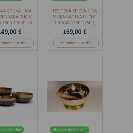
SKÁ SPIEVAJÚCA
TIBETSKÁ SPIEVAJÚCA
 SUNDARA RUČNE
MISKA SATTVA RUČNE
 1500-1750G, 24-
TEPANÁ 1500-1750G,
26CM
23CM
149,00 €
169,00 €
Pridať do košíka
Pridať do košíka
 do (5-7 dní)
Skladom do (5-7 dní)