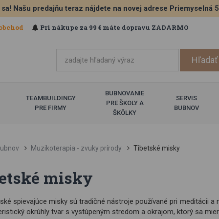
 sa! Našu predajňu teraz nájdete na novej adrese Priemyselná 
obchod
Pri nákupe za 99 € máte dopravu ZADARMO
BUBNOVANIE
TEAMBUILDINGY
SERVIS
PRE ŠKOLY A
PRE FIRMY
BUBNOV
ŠKÔLKY
ubnov
Muzikoterapia - zvuky prírody
Tibetské misky
etské misky
ské spievajúce misky sú tradičné nástroje používané pri meditácii a
ristický okrúhly tvar s vystúpeným stredom a okrajom, ktorý sa mier