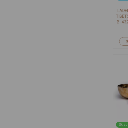
LADE
TIBET
B -4
SAHA
SE
Sklad