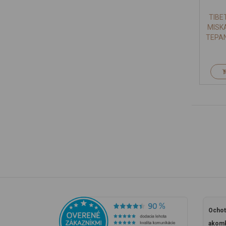
TIBE
MISK
TEPAN
Ochot
akomk