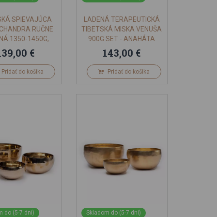
SKÁ SPIEVAJÚCA
LADENÁ TERAPEUTICKÁ
 CHANDRA RUČNE
TIBETSKÁ MISKA VENUŠA
NÁ 1350-1450G,
900G SET - ANAHÁTA
23CM
ČAKRA
139,00 €
143,00 €
Pridať do košíka
Pridať do košíka
 do (5-7 dní)
Skladom do (5-7 dní)