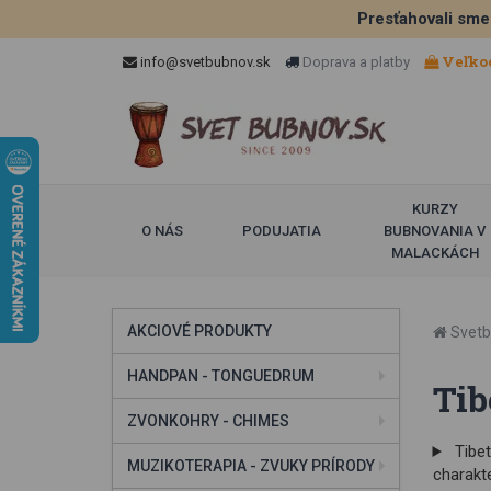
Presťahovali sme
Veľko
info@svetbubnov.sk
Doprava a platby
KURZY
O NÁS
PODUJATIA
BUBNOVANIA V
MALACKÁCH
AKCIOVÉ PRODUKTY
Svetb
HANDPAN - TONGUEDRUM
Tib
ZVONKOHRY - CHIMES
Tibet
MUZIKOTERAPIA - ZVUKY PRÍRODY
charakte