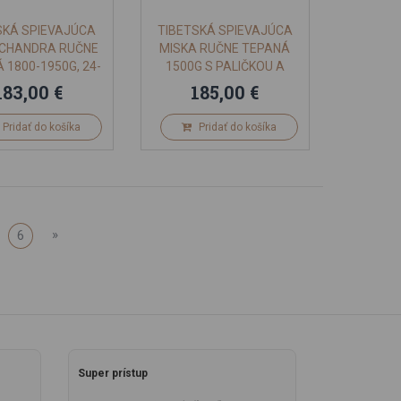
SKÁ SPIEVAJÚCA
TIBETSKÁ SPIEVAJÚCA
 CHANDRA RUČNE
MISKA RUČNE TEPANÁ
 1800-1950G, 24-
1500G S PALIČKOU A
26CM
PODLOŽKOU
183,00 €
185,00 €
Pridať do košíka
Pridať do košíka
»
6
Super prístup