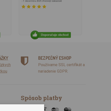
Overený zákazník
- 7. decembra 2025
ÁŽKY
BEZPEČNÝ ESHOP
lízkych
Používame SSL certifikát a
žkou
nariadenie GDPR.
Spôsob platby