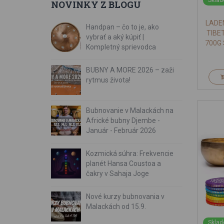
Sklad
NOVINKY Z BLOGU
LADE
Handpan – čo to je, ako
TIBE
vybrať a aký kúpiť |
700G
Kompletný sprievodca
BUBNY A MORE 2026 – zaži
rytmus života!
Bubnovanie v Malackách na
Africké bubny Djembe -
Január - Február 2026
Kozmická súhra: Frekvencie
planét Hansa Coustoa a
čakry v Sahaja Joge
Nové kurzy bubnovania v
Malackách od 15.9.
Sklad