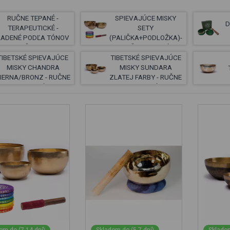
RUČNE TEPANÉ -
SPIEVAJÚCE MISKY
D
TERAPEUTICKÉ -
SETY
LADENÉ PODĽA TÓNOV
(PALIČKA+PODLOŽKA)-
A ČAKIER
RUČNE TEPANÉ
TIBETSKÉ SPIEVAJÚCE
TIBETSKÉ SPIEVAJÚCE
MISKY CHANDRA
MISKY SUNDARA
IERNA/BRONZ - RUČNE
ZLATEJ FARBY - RUČNE
TEPANÉ
TEPANÉ