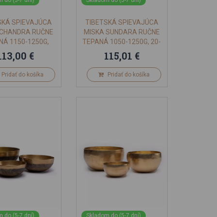
 do (5-7 dní)
Skladom do (5-7 dní)
SKÁ SPIEVAJÚCA
TIBETSKÁ SPIEVAJÚCA
 CHANDRA RUČNE
MISKA SUNDARA RUČNE
NÁ 1150-1250G,
TEPANÁ 1050-1250G, 20-
21CM
21CM
113,00 €
115,01 €
Pridať do košíka
Pridať do košíka
 do (5-7 dní)
Skladom do (5-7 dní)