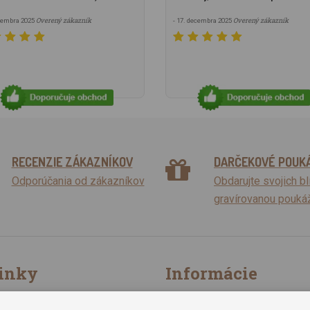
Overený zákazník
Overený zákazník
ecembra 2025
- 17. decembra 2025
RECENZIE ZÁKAZNÍKOV
DARČEKOVÉ POUK
Odporúčania od zákazníkov
Obdarujte svojich b
gravírovanou pouká
inky
Informácie
dostávať novinky
Obchodné podmienky