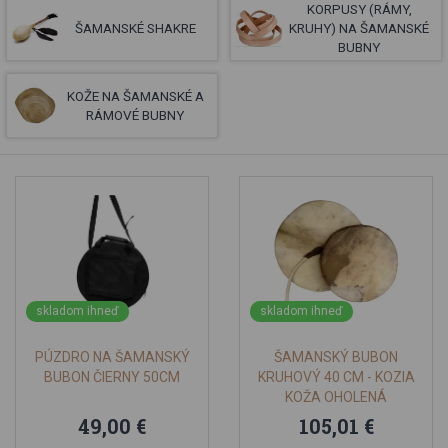
KORPUSY (RÁMY,
ŠAMANSKÉ SHAKRE
KRUHY) NA ŠAMANSKÉ
BUBNY
KOŽE NA ŠAMANSKÉ A
RÁMOVÉ BUBNY
skladom ihneď
skladom ihneď
PÚZDRO NA ŠAMANSKÝ
ŠAMANSKÝ BUBON
BUBON ČIERNY 50CM
KRUHOVÝ 40 CM - KOZIA
KOŽA OHOLENÁ
49,00 €
105,01 €