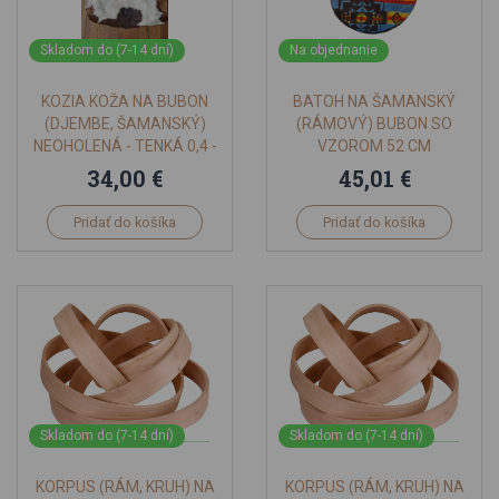
Skladom do (7-14 dní)
Na objednanie
KOZIA KOŽA NA BUBON
BATOH NA ŠAMANSKÝ
(DJEMBE, ŠAMANSKÝ)
(RÁMOVÝ) BUBON SO
NEOHOLENÁ - TENKÁ 0,4 -
VZOROM 52 CM
0,6 MM MALI
34,00 €
45,01 €
Pridať do košíka
Pridať do košíka
Skladom do (7-14 dní)
Skladom do (7-14 dní)
KORPUS (RÁM, KRUH) NA
KORPUS (RÁM, KRUH) NA