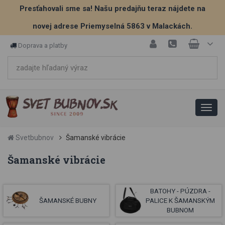
Presťahovali sme sa! Našu predajňu teraz nájdete na
novej adrese Priemyselná 5863 v Malackách.
Doprava a platby
Svetbubnov
Šamanské vibrácie
Šamanské vibrácie
BATOHY - PÚZDRA -
ŠAMANSKÉ BUBNY
PALICE K ŠAMANSKÝM
BUBNOM