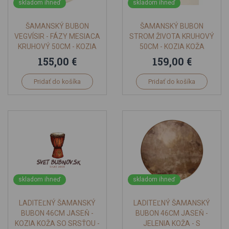
skladom ihneď
skladom ihneď
ŠAMANSKÝ BUBON
ŠAMANSKÝ BUBON
VEGVÍSIR - FÁZY MESIACA
STROM ŽIVOTA KRUHOVÝ
KRUHOVÝ 50CM - KOZIA
50CM - KOZIA KOŽA
KOŽA
155,00 €
159,00 €
Pridať do košíka
Pridať do košíka
skladom ihneď
skladom ihneď
LADITEĽNÝ ŠAMANSKÝ
LADITEĽNÝ ŠAMANSKÝ
BUBON 46CM JASEŇ -
BUBON 46CM JASEŇ -
KOZIA KOŽA SO SRSŤOU -
JELENIA KOŽA - S