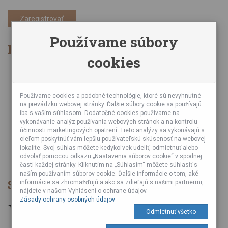
Zaregistrovať
Používame súbory
Informácie
cookies
Obchodné podmienky
Zásady ochrany osobných údajov
Online kurzy bubnovania
Používame cookies a podobné technológie, ktoré sú nevyhnutné
na prevádzku webovej stránky. Ďalšie súbory cookie sa používajú
Podujatia
iba s vaším súhlasom. Dodatočné cookies používame na
Teambuildingy pre firmy
vykonávanie analýz používania webových stránok a na kontrolu
Servis bubnov
účinnosti marketingových opatrení. Tieto analýzy sa vykonávajú s
cieľom poskytnúť vám lepšiu používateľskú skúsenosť na webovej
Foto a video z podujatí
lokalite. Svoj súhlas môžete kedykoľvek udeliť, odmietnuť alebo
Veľkoobchod
odvolať pomocou odkazu „Nastavenia súborov cookie“ v spodnej
časti každej stránky. Kliknutím na „Súhlasím“ môžete súhlasiť s
naším používaním súborov cookie. Ďalšie informácie o tom, aké
Spôsob platby
informácie sa zhromažďujú a ako sa zdieľajú s našimi partnermi,
nájdete v našom Vyhlásení o ochrane údajov.
Zásady ochrany osobných údajov
Odmietnuť všetko