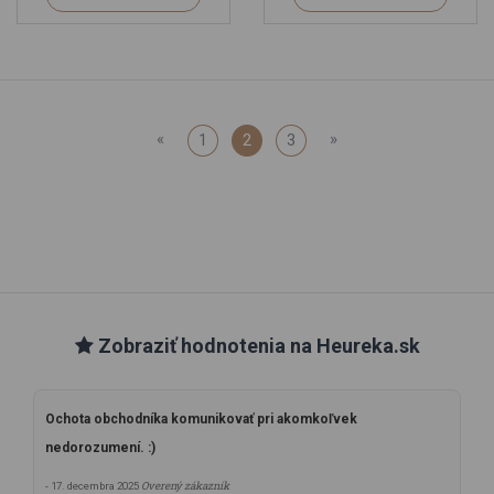
«
»
1
2
3
Zobraziť hodnotenia na Heureka.sk
Ochota obchodníka komunikovať pri akomkoľvek
nedorozumení. :)
Overený zákazník
- 17. decembra 2025