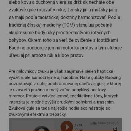
alebo kovu a duchovná viera sa drží: ak necháte obe
zvukové gule rotovať v ruke, ženský jin a mužský jang
sa majú podľa taoistickej doktríny harmonizovať. Podľa
tradičnej čínskej medicíny (TCM) stimulujú početné
akupresúrne body ruky prostredníctvom rotačných
pohybov. Okrem toho sa verí, že cvičenie s loptičkami
Baoding podporuje jemnú motoriku prstov a tým sľubuje
úľavu aj pri artróze rúk a kĺbov prstov.
Pre milovníkov zvuku je však zaujímavé nielen haptické
využitie, ale samozrejme aj hudobné. Naše guličky Baoding
pozostávajú z dutej pochrómovanej oceľovej gule, v ktorej
je uzavretá pružina a malý voľne pohyblivý oceľový
mramor. Rotácia vytvára jemné, meditatívne tóny, ktorých
intenzitu je možné zvýšiť prudkými pohybmi a trasením.
Zvukové gule sa teda najlepšie hodia ako nástroje so
zvukovými efektmi a trepačky.