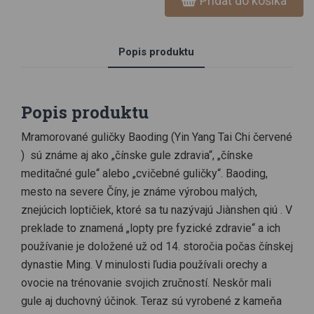
Pridať do košíka
sľubuje úľavu aj pri artróze rúk a kĺbov prstov. Pre milovníkov
zvuku je však zaujímavé nielen haptické využitie, ale
samozrejme aj hudobné. Naše guličky Baoding pozostávajú z
dutej pochrómovanej oceľovej gule, v ktorej je uzavretá pružina
Popis produktu
a malý voľne pohyblivý oceľový mramor. Rotácia vytvára jemné,
meditatívne tóny, ktorých intenzitu je možné zvýšiť prudkými
pohybmi a trasením. Zvukové gule sa teda najlepšie hodia ako
Popis produktu
nástroje so zvukovými efektmi a trepačky.svetbubnov.sk ·
Činske meditačné guličky
Mramorované guličky Baoding (Yin Yang Tai Chi červené
) sú známe aj ako „čínske gule zdravia“, „čínske
meditačné gule“ alebo „cvičebné guličky“. Baoding,
mesto na severe Číny, je známe výrobou malých,
znejúcich loptičiek, ktoré sa tu nazývajú Jiànshen qiú . V
preklade to znamená „lopty pre fyzické zdravie“ a ich
používanie je doložené už od 14. storočia počas čínskej
dynastie Ming. V minulosti ľudia používali orechy a
ovocie na trénovanie svojich zručností. Neskôr mali
gule aj duchovný účinok. Teraz sú vyrobené z kameňa