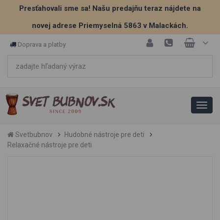
Presťahovali sme sa! Našu predajňu teraz nájdete na
novej adrese Priemyselná 5863 v Malackách.
Doprava a platby
Svetbubnov
Hudobné nástroje pre deti
Relaxačné nástroje pre deti