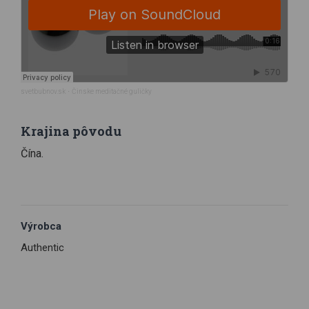
svetbubnov.sk
·
Činske meditačné guličky
Krajina pôvodu
Čína.
Výrobca
Authentic