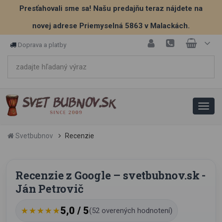
Presťahovali sme sa! Našu predajňu teraz nájdete na
novej adrese Priemyselná 5863 v Malackách.
Doprava a platby
Svetbubnov
Recenzie
Recenzie z Google – svetbubnov.sk -
Ján Petrovič
5,0 / 5
★★★★★
(52 overených hodnotení)