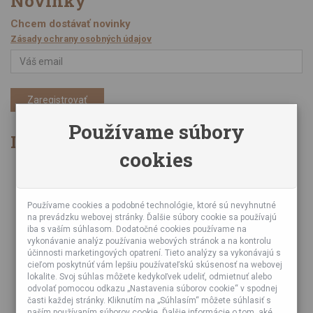
Novinky
Chcem dostávať novinky
Zásady ochrany osobných údajov
Zaregistrovať
Používame súbory
Informácie
cookies
Obchodné podmienky
Zásady ochrany osobných údajov
Online kurzy bubnovania
Používame cookies a podobné technológie, ktoré sú nevyhnutné
na prevádzku webovej stránky. Ďalšie súbory cookie sa používajú
Podujatia
iba s vaším súhlasom. Dodatočné cookies používame na
Teambuildingy pre firmy
vykonávanie analýz používania webových stránok a na kontrolu
Servis bubnov
účinnosti marketingových opatrení. Tieto analýzy sa vykonávajú s
cieľom poskytnúť vám lepšiu používateľskú skúsenosť na webovej
Foto a video z podujatí
lokalite. Svoj súhlas môžete kedykoľvek udeliť, odmietnuť alebo
Veľkoobchod
odvolať pomocou odkazu „Nastavenia súborov cookie“ v spodnej
časti každej stránky. Kliknutím na „Súhlasím“ môžete súhlasiť s
naším používaním súborov cookie. Ďalšie informácie o tom, aké