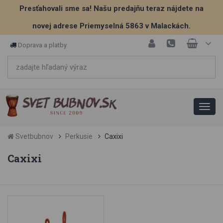
Presťahovali sme sa! Našu predajňu teraz nájdete na
novej adrese Priemyselná 5863 v Malackách.
Doprava a platby
Svetbubnov
Perkusie
Caxixi
Caxixi