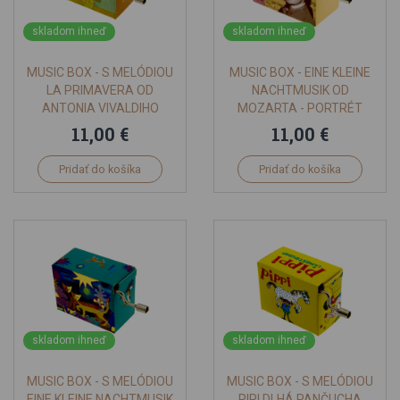
skladom ihneď
skladom ihneď
MUSIC BOX - S MELÓDIOU
MUSIC BOX - EINE KLEINE
LA PRIMAVERA OD
NACHTMUSIK OD
ANTONIA VIVALDIHO
MOZARTA - PORTRÉT
MOZART
11,00 €
11,00 €
Pridať do košíka
Pridať do košíka
skladom ihneď
skladom ihneď
MUSIC BOX - S MELÓDIOU
MUSIC BOX - S MELÓDIOU
EINE KLEINE NACHTMUSIK
PIPI DLHÁ PANČUCHA