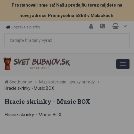
Presťahovali sme sa! Našu predajňu teraz nájdete na
novej adrese Priemyselná 5863 v Malackách.
Doprava a platby
Svetbubnov
Muzikoterapia - zvuky prírody
Hracie skrinky - Music BOX
Hracie skrinky - Music BOX
Hracie skrinky - Music BOX