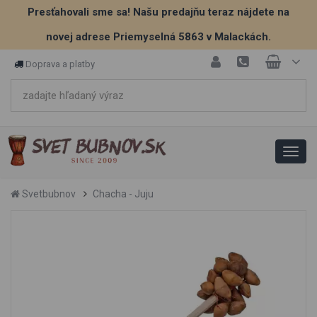
Presťahovali sme sa! Našu predajňu teraz nájdete na
novej adrese Priemyselná 5863 v Malackách.
Doprava a platby
Svetbubnov
Chacha - Juju