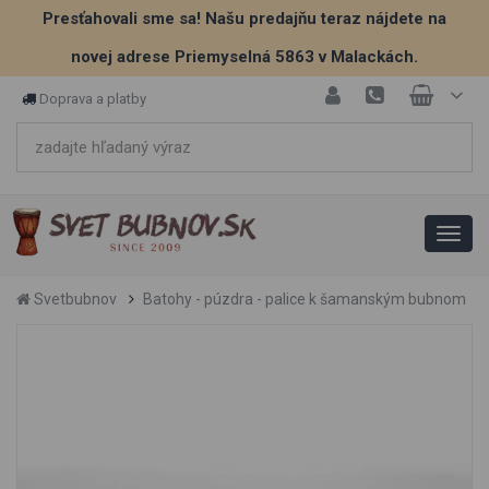
Presťahovali sme sa! Našu predajňu teraz nájdete na
novej adrese Priemyselná 5863 v Malackách.
Doprava a platby
Svetbubnov
Batohy - púzdra - palice k šamanským bubnom