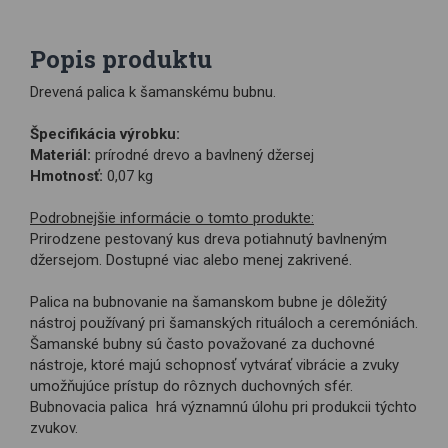
Popis produktu
Drevená palica k šamanskému bubnu.
Špecifikácia výrobku:
Materiál:
prírodné drevo a bavlnený džersej
Hmotnosť:
0,07 kg
Podrobnejšie informácie o tomto produkte:
Prirodzene pestovaný kus dreva potiahnutý bavlneným
džersejom. Dostupné viac alebo menej zakrivené.
Palica na bubnovanie na šamanskom bubne je dôležitý
nástroj používaný pri šamanských rituáloch a ceremóniách.
Šamanské bubny sú často považované za duchovné
nástroje, ktoré majú schopnosť vytvárať vibrácie a zvuky
umožňujúce prístup do rôznych duchovných sfér.
Bubnovacia palica hrá významnú úlohu pri produkcii týchto
zvukov.