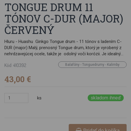
TONGUE DRUM 11
TÓNOV C-DUR (MAJOR)
ČERVENÝ
Hluru - Huashu Ginkgo Tongue drum - 11 tónov s ladením C-
DUR (major) Malý, prenosný Tongue drum, ktorý je vyrobený z
nehrdzavejúcej ocele, takže je odolný voči korózii. Je idealným
spoločníkom na cestách. Farebná povrchová úprava. 11 tónov
Kód: 410392
Balafóny - Tonguedrumy - Kalimby
C dur: G4 A4 B4 C5 D5 E5 F5 G5 A5 B5 C6. Veľkosť 16 cm Váha
700 g Balenie obsahuje návod, paličky, obal, gumičky na prsty a
43,00 €
nálepky.
skladom ihneď
ks
Pridať do košíka