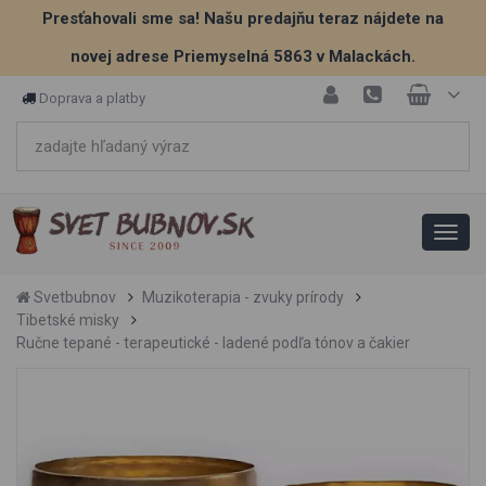
Presťahovali sme sa! Našu predajňu teraz nájdete na
novej adrese Priemyselná 5863 v Malackách.
Doprava a platby
Svetbubnov
Muzikoterapia - zvuky prírody
Tibetské misky
Ručne tepané - terapeutické - ladené podľa tónov a čakier