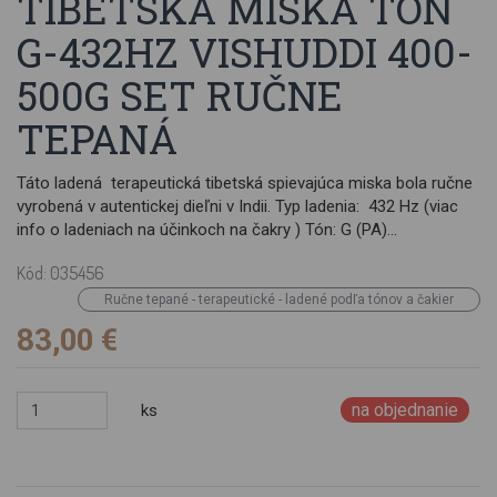
TIBETSKÁ MISKA TÓN
G-432HZ VISHUDDI 400-
500G SET RUČNE
TEPANÁ
Táto ladená terapeutická tibetská spievajúca miska bola ručne
vyrobená v autentickej dieľni v Indii. Typ ladenia: 432 Hz (viac
info o ladeniach na účinkoch na čakry ) Tón: G (PA)
Odpovedajúca čakra: Višudi (vishuddi, krčná) čakra Hmotnosť:
Kód: 035456
400-500g Priemer: ±12,5 cm Ručne tepaná spievajúca miska je
vyrobená z medi, cínu a 8 ušľachtilých kovov (Ag, Ni, Cd, Ru, Pd,
Ručne tepané - terapeutické - ladené podľa tónov a čakier
Pt, Cr, Mn). Každá jedna spievajúca miska je starostlivo ručne
83,00 €
tepaná, čo si vyžaduje niekoľko procesov na jej dokončenie. Je
vhodná ako meditačný nástroj a na muzikoterapiu. Má krásny
spievajúci, vysoký zvuk, ktorý Vás naplní harmóniou. Balenie s
na objednanie
ks
paličkou a podložkou. Má Vytrvalý a jemný zvuk - bohatý na
podtóny. Rozoznie sa pri údere alebo trení tou správnou
paličkou, ktorú Vám dodáme. Set obsahuje: Miska, palička,
podložka Pre ktoré ladenie sa rozhodnúť 440 Hz alebo 432 Hz a