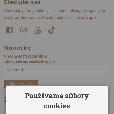
Sledujte nás
workshopy, kurzy bubnovania, teambuildingy, programy pre
školy, predaj a servis Djembe bubnov, muzikoterapia
Novinky
Chcem dostávať novinky
Zásady ochrany osobných údajov
Zaregistrovať
Používame súbory
Informácie
cookies
Obchodné podmienky