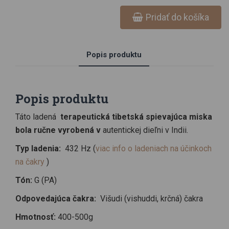
ktorý tón pôsobí na ktorú čakru sa dozviete v tomto článku.
Pridať do košíka
Popis produktu
Popis produktu
Táto ladená
terapeutická tibetská spievajúca miska
bola ručne vyrobená v
autentickej dieľni v Indii.
Typ ladenia:
432 Hz (
viac info o ladeniach na účinkoch
na čakry
)
Tón:
G (PA)
Odpovedajúca čakra:
Višudi (vishuddi, krčná) čakra
Hmotnosť:
400-500g