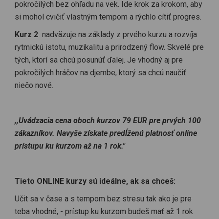
v drevinách, frekvenciách a výškach tónov. Lekcia 6 - Rytmus
pokročilých bez ohľadu na vek. Ide krok za krokom, aby
Yankadi. Rytmus Keez 2. Vytváranie variácii rytmov pomocou
si mohol cvičiť vlastným tempom a rýchlo cítiť progres.
úderu Slap. Lekcia 7 - Technika na vytvorenie vlastných rytmov.
Spojenie rytmov Mandika a Yankadi. Variácia Rytmu Keez 3.
Kurz 2
nadväzuje na základy z prvého kurzu a rozvíja
Pokročilejšie údery na djembe: Tón 2 a Muffle Ján Petrovič je
rytmickú istotu, muzikalitu a prirodzený flow. Skvelé pre
profesionálny perkusionista, lektor a výrobca Etnických bubnov
tých, ktorí sa chcú posunúť ďalej. Je vhodný aj pre
Petrovič Drums. Bubnovaniu na africké bubny sa venuje od roku
pokročilých hráčov na djembe, ktorý sa chcú naučiť
2009. Učil tisíce ľudí a viedol stovky kurzov, workshopov,
bubnových kruhov, teambuildingov a koncertov v rôznych
niečo nové.
krajinách. Jeho poslaním je šíriť radosť z rytmu a hudby,
prepájať ľudí a pomáhať im objaviť vlastnú hudobnú energiu a
kreativitu. Pri výučbe používa vlastné techniky a rytmy a spája
,,Uvádzacia cena oboch kurzov 79 EUR pre prvých 100
ich s tradičnými africkými rytmami, tak aby výučba bola
zákazníkov. Navyše získate predĺženú platnosť online
jednoduchá, rýchla a zábavná. S pomocou jeho inovatívneho
spôsobu výučby sa naučí bubnovať ľahko a rýchlo úplne každý
prístupu ku kurzom až na 1 rok."
bez ohľadu na vek a skúsenosti. Lekcie, sú profesionálne
natočené s čistým zvukom a detailným záberom na ruky. Kurzy
si môžeš pustiť kedykoľvek a kdekoľvek a lekcie si pretáčať a
Tieto ONLINE kurzy sú ideálne, ak sa chceš:
opakovať podľa potreby. ,,Uvádzacia cena oboch kurzov 79
EUR pre prvých 100 zákazníkov. Navyše získate predĺženú
Učit sa v čase a s tempom bez stresu tak ako je pre
platnosť online prístupu ku kurzom až na 1 rok."
teba vhodné, - prístup ku kurzom budeš mať až 1 rok