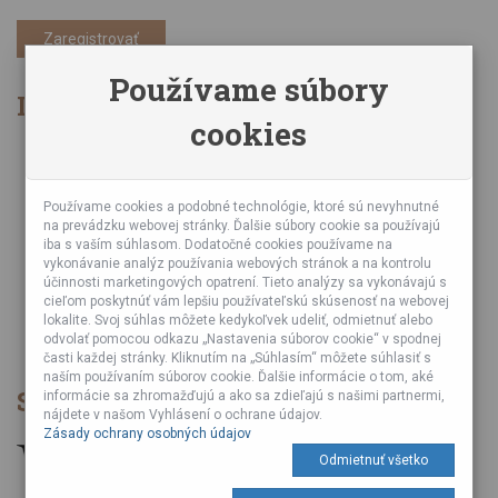
Zaregistrovať
Používame súbory
Informácie
cookies
Obchodné podmienky
Zásady ochrany osobných údajov
Online kurzy bubnovania
Používame cookies a podobné technológie, ktoré sú nevyhnutné
na prevádzku webovej stránky. Ďalšie súbory cookie sa používajú
Podujatia
iba s vaším súhlasom. Dodatočné cookies používame na
Teambuildingy pre firmy
vykonávanie analýz používania webových stránok a na kontrolu
Servis bubnov
účinnosti marketingových opatrení. Tieto analýzy sa vykonávajú s
cieľom poskytnúť vám lepšiu používateľskú skúsenosť na webovej
Foto a video z podujatí
lokalite. Svoj súhlas môžete kedykoľvek udeliť, odmietnuť alebo
Veľkoobchod
odvolať pomocou odkazu „Nastavenia súborov cookie“ v spodnej
časti každej stránky. Kliknutím na „Súhlasím“ môžete súhlasiť s
naším používaním súborov cookie. Ďalšie informácie o tom, aké
Spôsob platby
informácie sa zhromažďujú a ako sa zdieľajú s našimi partnermi,
nájdete v našom Vyhlásení o ochrane údajov.
Zásady ochrany osobných údajov
Odmietnuť všetko