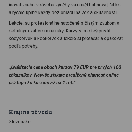
inovatívneho spôsobu výučby sa naučí bubnovať ľahko
a rýchlo úplne každý bez ohľadu na vek a skúsenosti.
Lekcie, sú profesionálne natočené s čistým zvukom a
detailným záberom na ruky. Kurzy si môžeš pustiť
kedykoľvek a kdekoľvek a lekcie si pretáčať a opakovať
podľa potreby.
,,Uvádzacia cena oboch kurzov 79 EUR pre prvých 100
zákazníkov. Navyše získate predĺženú platnosť online
prístupu ku kurzom až na 1 rok."
Krajina pôvodu
Slovensko.