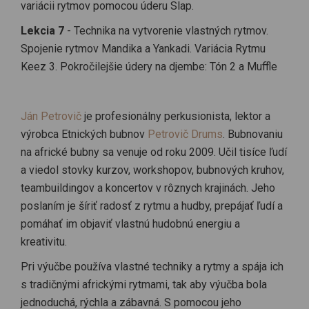
variácii rytmov pomocou úderu Slap.
Lekcia 7
- Technika na vytvorenie vlastných rytmov.
Spojenie rytmov Mandika a Yankadi. Variácia Rytmu
Keez 3. Pokročilejšie údery na djembe: Tón 2 a Muffle
Ján Petrovič
je profesionálny perkusionista, lektor a
výrobca Etnických bubnov
Petrovič Drums
. Bubnovaniu
na africké bubny sa venuje od roku 2009. Učil tisíce ľudí
a viedol stovky kurzov, workshopov, bubnových kruhov,
teambuildingov a koncertov v rôznych krajinách. Jeho
poslaním je šíriť radosť z rytmu a hudby, prepájať ľudí a
pomáhať im objaviť vlastnú hudobnú energiu a
kreativitu.
Pri výučbe používa vlastné techniky a rytmy a spája ich
s tradičnými africkými rytmami, tak aby výučba bola
jednoduchá, rýchla a zábavná. S pomocou jeho