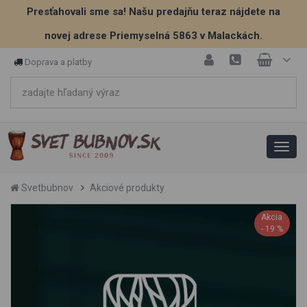
Presťahovali sme sa! Našu predajňu teraz nájdete na
novej adrese Priemyselná 5863 v Malackách.
Doprava a platby
Svetbubnov
Akciové produkty
Akcia
- 19 %