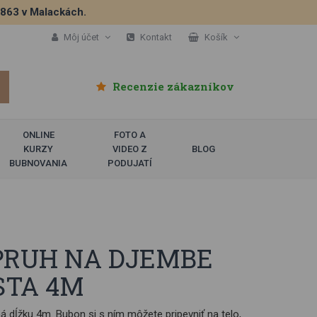
5863 v Malackách.
Môj účet
Kontakt
Košík
Recenzie zákazníkov
ONLINE
FOTO A
KURZY
VIDEO Z
BLOG
BUBNOVANIA
PODUJATÍ
PRUH NA DJEMBE
STA 4M
 dĺžku 4m. Bubon si s ním môžete pripevniť na telo,