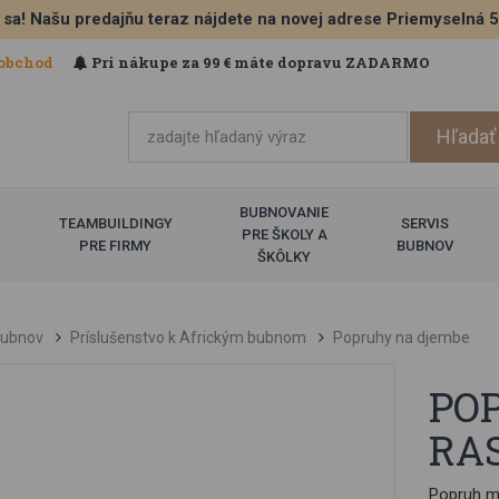
 sa! Našu predajňu teraz nájdete na novej adrese Priemyselná 
obchod
Pri nákupe za 99 € máte dopravu ZADARMO
BUBNOVANIE
TEAMBUILDINGY
SERVIS
PRE ŠKOLY A
PRE FIRMY
BUBNOV
ŠKÔLKY
ubnov
Príslušenstvo k Africkým bubnom
Popruhy na djembe
PO
RA
Popruh má