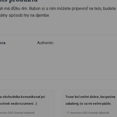
h má dĺžku 4m. Bubon si s ním môžete pripevniť na telo, budete ma
nálny spôsob hry na djembe.
bca
Authentic
a obchodníka komunikovať pri
Tovar bol veľmi dobre, bezpečne
oľvek nedorozumení. :)
zabalený, čo sa mi veľmi páčilo.
Overený zákazník
Overený zákazník
ecembra 2025
- 17. decembra 2025