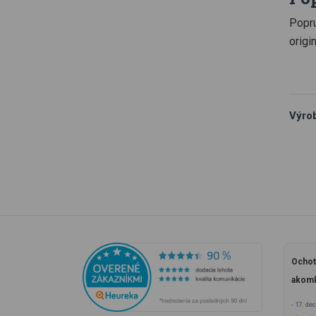
Popru
origi
Výro
Ochot
akomk
- 17. d