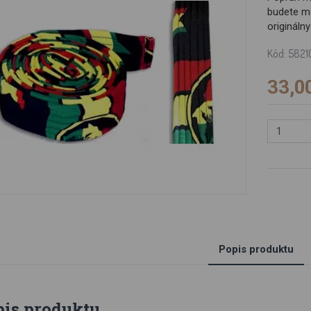
budete ma
origináln
Kód: 5821
33,0
Popis produktu
pis produktu