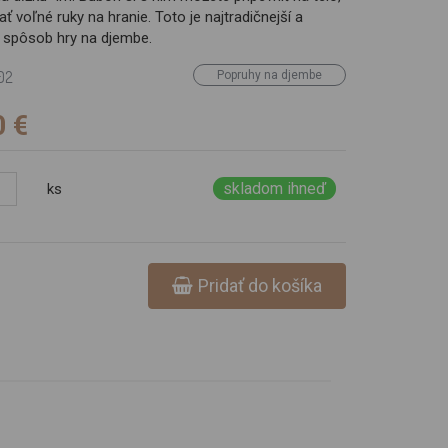
ť voľné ruky na hranie. Toto je najtradičnejší a
y spôsob hry na djembe.
02
Popruhy na djembe
0 €
skladom ihneď
ks
Pridať do košíka