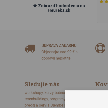
Zobraziť hodnotenia na
Heureka.sk
DOPRAVA ZADARMO
Objednajte nad 99 € a
dopravu neplatíte
Sledujte nás
Nov
Chcem 
workshopy, kurzy bubnovania,
Zásady 
teambuildingy, programy pre školy,
predaj a servis Djembe bubnov,