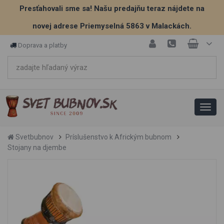
Presťahovali sme sa! Našu predajňu teraz nájdete na
novej adrese Priemyselná 5863 v Malackách.
Doprava a platby
Svetbubnov
Príslušenstvo k Africkým bubnom
Stojany na djembe