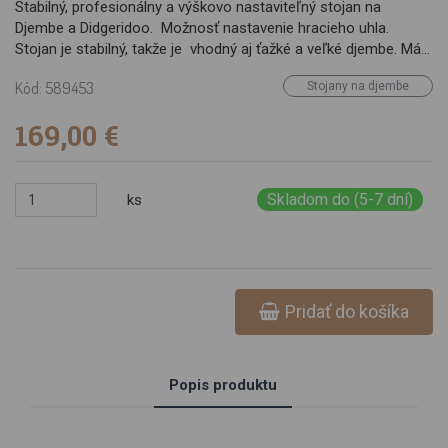
Stabilný, profesionálny a výškovo nastaviteľný stojan na
Djembe a Didgeridoo. Možnosť nastavenie hracieho uhla.
Stojan je stabilný, takže je vhodný aj ťažké a veľké djembe. Má
polstrovaný držiak, takže nepríde k poškrabaniu nástroja.
Kód: 589453
Stojany na djembe
169,00 €
Skladom do (5-7 dní)
ks
Pridať do košíka
Popis produktu