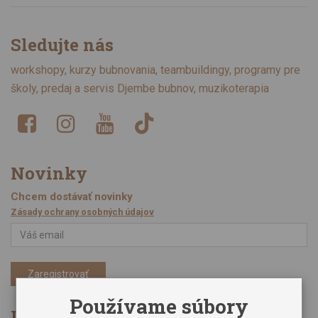
Sledujte nás
workshopy, kurzy bubnovania, teambuildingy, programy pre
školy, predaj a servis Djembe bubnov, muzikoterapia
Novinky
Chcem dostávať novinky
Zásady ochrany osobných údajov
Zaregistrovať
Používame súbory
Informácie