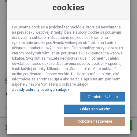
cookies
Obchodné podmienky
Zásady ochrany osobných údajov
Online kurzy bubnovania
Používame cookies a podobné technológie, ktoré sú nevyhnutné
na prevádzku webovej stránky. Ďalšie súbory cookie sa používajú
Podujatia
iba s vaším súhlasom. Dodatočné cookies používame na
Teambuildingy pre firmy
vykonávanie analýz používania webových stránok a na kontrolu
Servis bubnov
účinnosti marketingových opatrení. Tieto analýzy sa vykonávajú s
cieľom poskytnúť vám lepšiu používateľskú skúsenosť na webovej
Foto a video z podujatí
lokalite. Svoj súhlas môžete kedykoľvek udeliť, odmietnuť alebo
Veľkoobchod
odvolať pomocou odkazu „Nastavenia súborov cookie“ v spodnej
časti každej stránky. Kliknutím na „Súhlasím“ môžete súhlasiť s
naším používaním súborov cookie. Ďalšie informácie o tom, aké
Spôsob platby
informácie sa zhromažďujú a ako sa zdieľajú s našimi partnermi,
nájdete v našom Vyhlásení o ochrane údajov.
Zásady ochrany osobných údajov
Odmietnuť všetko
Súhlas so všetkým
© 2026 Vyrobené s
od Tuli A Tuli Laboratories s. r. o.
Podrobné nastavenie
19,90 €
Pridať do košíka
Nastavenia cookies