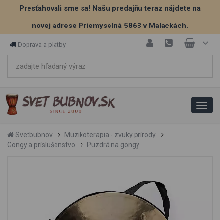
Presťahovali sme sa! Našu predajňu teraz nájdete na
novej adrese Priemyselná 5863 v Malackách.
Doprava a platby
Svetbubnov
Muzikoterapia - zvuky prírody
Gongy a príslušenstvo
Puzdrá na gongy