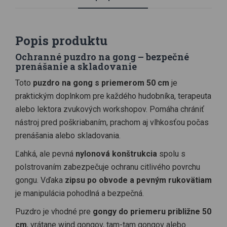
Popis produktu
Ochranné puzdro na gong – bezpečné
prenášanie a skladovanie
Toto
puzdro na gong s priemerom 50 cm
je
praktickým doplnkom pre každého hudobníka, terapeuta
alebo lektora zvukových workshopov. Pomáha chrániť
nástroj pred poškriabaním, prachom aj vlhkosťou počas
prenášania alebo skladovania.
Ľahká, ale pevná
nylonová konštrukcia
spolu s
polstrovaním zabezpečuje ochranu citlivého povrchu
gongu. Vďaka
zipsu po obvode a pevným rukovätiam
je manipulácia pohodlná a bezpečná.
Puzdro je vhodné pre
gongy do priemeru približne 50
cm
, vrátane wind gongov, tam-tam gongov alebo