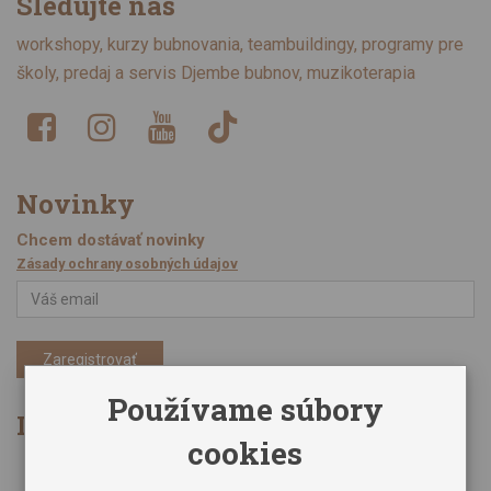
Sledujte nás
workshopy, kurzy bubnovania, teambuildingy, programy pre
školy, predaj a servis Djembe bubnov, muzikoterapia
Novinky
Chcem dostávať novinky
Zásady ochrany osobných údajov
Zaregistrovať
Používame súbory
Informácie
cookies
Obchodné podmienky