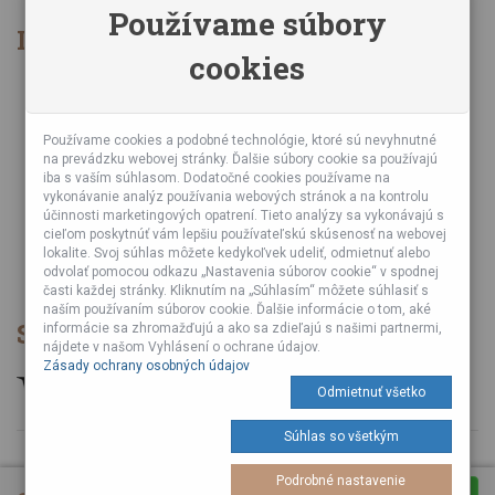
Používame súbory
Informácie
cookies
Obchodné podmienky
Zásady ochrany osobných údajov
Online kurzy bubnovania
Používame cookies a podobné technológie, ktoré sú nevyhnutné
na prevádzku webovej stránky. Ďalšie súbory cookie sa používajú
Podujatia
iba s vaším súhlasom. Dodatočné cookies používame na
Teambuildingy pre firmy
vykonávanie analýz používania webových stránok a na kontrolu
Servis bubnov
účinnosti marketingových opatrení. Tieto analýzy sa vykonávajú s
cieľom poskytnúť vám lepšiu používateľskú skúsenosť na webovej
Foto a video z podujatí
lokalite. Svoj súhlas môžete kedykoľvek udeliť, odmietnuť alebo
Veľkoobchod
odvolať pomocou odkazu „Nastavenia súborov cookie“ v spodnej
časti každej stránky. Kliknutím na „Súhlasím“ môžete súhlasiť s
naším používaním súborov cookie. Ďalšie informácie o tom, aké
Spôsob platby
informácie sa zhromažďujú a ako sa zdieľajú s našimi partnermi,
nájdete v našom Vyhlásení o ochrane údajov.
Zásady ochrany osobných údajov
Odmietnuť všetko
Súhlas so všetkým
© 2026 Vyrobené s
od Tuli A Tuli Laboratories s. r. o.
Podrobné nastavenie