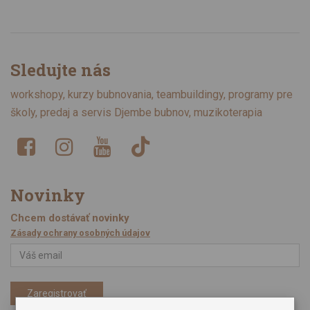
Sledujte nás
workshopy, kurzy bubnovania, teambuildingy, programy pre
školy, predaj a servis Djembe bubnov, muzikoterapia
Novinky
Chcem dostávať novinky
Zásady ochrany osobných údajov
Zaregistrovať