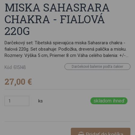
MISKA SAHASRARA
CHAKRA - FIALOVÁ
220G
Darčekový set: Tibetská spievajúca miska Sahasrara chakra -
fialová 220g. Set obsahuje: Podložka, drevená palička a misku.
Rozmery: Výška 5 cm, Priemer 8 cm Váha celého balenia: +/-
400 g Vyrobené v Indii
Kód: 615148
Darčekové balenie podľa čakier
27,00 €
skladom ihneď
ks
Pridať do košíka