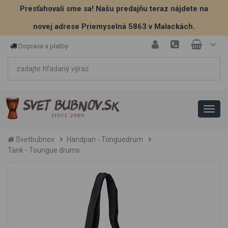
Presťahovali sme sa! Našu predajňu teraz nájdete na
novej adrese Priemyselná 5863 v Malackách.
Doprava a platby
Svetbubnov
Handpan - Tonguedrum
Tank - Toungue drums