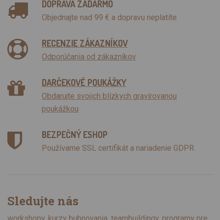
DOPRAVA ZADARMO
Objednajte nad 99 € a dopravu neplatíte
RECENZIE ZÁKAZNÍKOV
Odporúčania od zákazníkov
DARČEKOVÉ POUKÁŽKY
Obdarujte svojich blízkych gravírovanou
poukážkou
BEZPEČNÝ ESHOP
Používame SSL certifikát a nariadenie GDPR.
Sledujte nás
workshopy, kurzy bubnovania, teambuildingy, programy pre