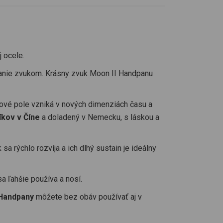
j ocele.
stovanie zvukom. Krásny zvuk Moon II Handpanu
kové pole vzniká v nových dimenziách času a
íkov v Číne
a doladený v Nemecku, s láskou a
a rýchlo rozvíja a ich dlhý sustain je ideálny
a ľahšie používa a nosí.
 Handpany
môžete bez obáv používať aj v