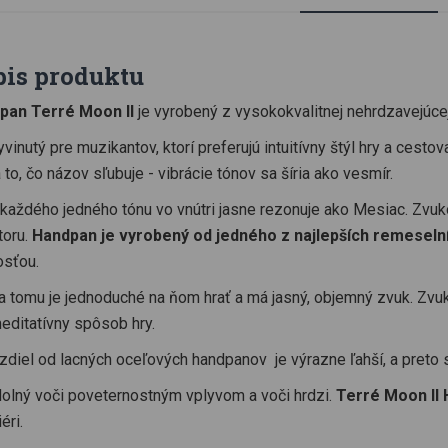
pis produktu
pan Terré Moon II
je vyrobený z vysokokvalitnej nehrdzavejúce
yvinutý pre muzikantov, ktorí preferujú intuitívny štýl hry a ce
 to, čo názov sľubuje - vibrácie tónov sa šíria ako vesmír.
každého jedného tónu vo vnútri jasne rezonuje ako Mesiac. Zvu
toru.
Handpan je vyrobený od jedného z najlepších remeseln
osťou.
 tomu je jednoduché na ňom hrať a má jasný, objemný zvuk. Zvuk s
editatívny spôsob hry.
zdiel od lacných oceľových handpanov je výrazne ľahší, a preto s
olný voči poveternostným vplyvom a voči hrdzi.
Terré Moon II
éri.