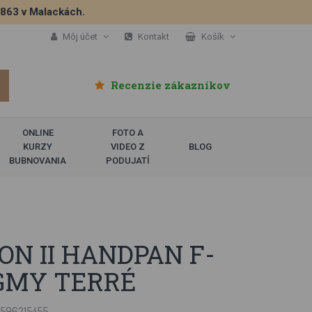
5863 v Malackách.
Môj účet
Kontakt
Košík
Recenzie zákazníkov
ONLINE
FOTO A
KURZY
VIDEO Z
BLOG
BUBNOVANIA
PODUJATÍ
N II HANDPAN F-
GMY TERRÉ
0596215455