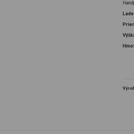
Hand
Laden
Prie
Výšk
Hmot
Výro