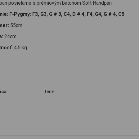
pan posielame s prémiovým batohom Soft Handpan.
ie: F-Pygmy: F3, G3, G # 3, C4, D # 4, F4, G4, G # 4, C5
mer:
55cm
a:
24cm
nosť:
4,5 kg
bca
Terré