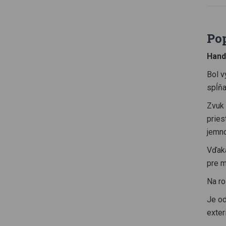
Po
Hand
Bol v
spĺňa
Zvuk 
pries
jemn
Vďaka
pre m
Na ro
Je od
exteri