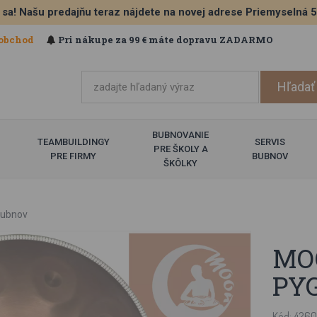
 sa! Našu predajňu teraz nájdete na novej adrese Priemyselná 
obchod
Pri nákupe za 99 € máte dopravu ZADARMO
BUBNOVANIE
TEAMBUILDINGY
SERVIS
PRE ŠKOLY A
PRE FIRMY
BUBNOV
ŠKÔLKY
ubnov
MOO
PY
Kód: 426