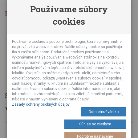
Používame súbory
Informácie
cookies
Obchodné podmienky
Zásady ochrany osobných údajov
Online kurzy bubnovania
Používame cookies a podobné technológie, ktoré sú nevyhnutné
na prevádzku webovej stránky. Ďalšie súbory cookie sa používajú
Podujatia
iba s vaším súhlasom. Dodatočné cookies používame na
Teambuildingy pre firmy
vykonávanie analýz používania webových stránok a na kontrolu
Servis bubnov
účinnosti marketingových opatrení. Tieto analýzy sa vykonávajú s
cieľom poskytnúť vám lepšiu používateľskú skúsenosť na webovej
Foto a video z podujatí
lokalite. Svoj súhlas môžete kedykoľvek udeliť, odmietnuť alebo
Veľkoobchod
odvolať pomocou odkazu „Nastavenia súborov cookie“ v spodnej
časti každej stránky. Kliknutím na „Súhlasím“ môžete súhlasiť s
naším používaním súborov cookie. Ďalšie informácie o tom, aké
Spôsob platby
informácie sa zhromažďujú a ako sa zdieľajú s našimi partnermi,
nájdete v našom Vyhlásení o ochrane údajov.
Zásady ochrany osobných údajov
Odmietnuť všetko
Súhlas so všetkým
© 2026 Vyrobené s
od Tuli A Tuli Laboratories s. r. o.
Podrobné nastavenie