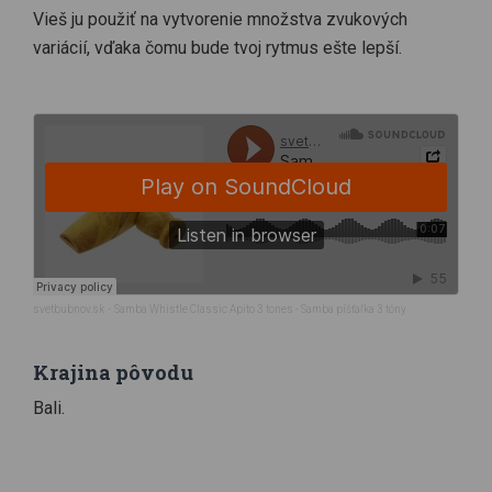
Vieš ju použiť na vytvorenie množstva zvukových
variácií, vďaka čomu bude tvoj rytmus ešte lepší.
svetbubnov.sk
·
Samba Whistle Classic Apito 3 tones - Samba píšťaľka 3 tóny
Krajina pôvodu
Bali.