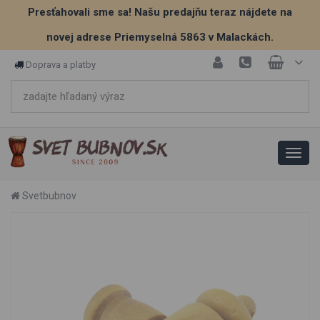
Presťahovali sme sa! Našu predajňu teraz nájdete na
novej adrese Priemyselná 5863 v Malackách.
Doprava a platby
Svetbubnov